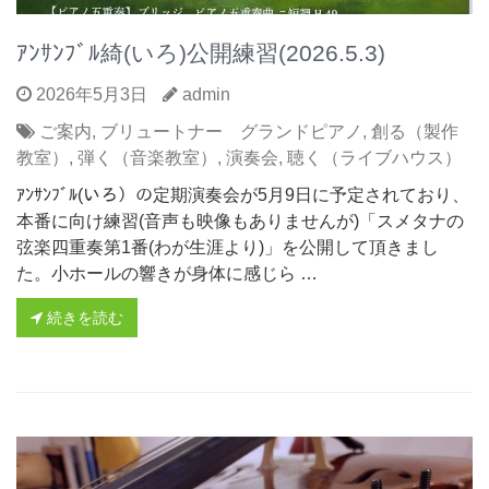
ｱﾝｻﾝﾌﾞﾙ綺(いろ)公開練習(2026.5.3)
2026年5月3日
admin
ご案内
,
ブリュートナー グランドピアノ
,
創る（製作
教室）
,
弾く（音楽教室）
,
演奏会
,
聴く（ライブハウス）
ｱﾝｻﾝﾌﾞﾙ(いろ）の定期演奏会が5月9日に予定されており、
本番に向け練習(音声も映像もありませんが)「スメタナの
弦楽四重奏第1番(わが生涯より)」を公開して頂きまし
た。小ホールの響きが身体に感じら …
続きを読む