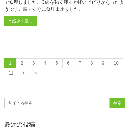
で修理しました。C線を強く弾くと軽いビビりがあったよ
うです。膠ですぐに修理出来ました。
続きを読む
1
2
3
4
5
6
7
8
9
10
11
>
»
最近の投稿