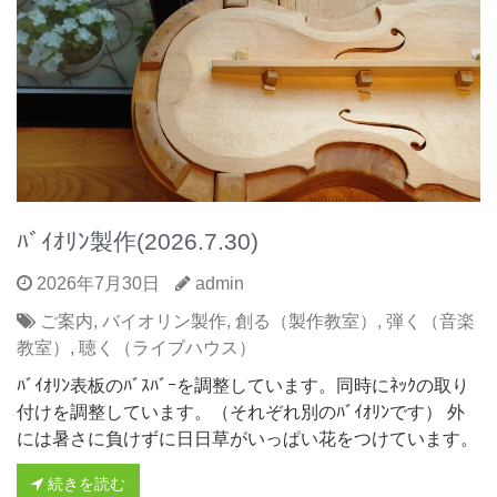
ﾊﾞｲｵﾘﾝ製作(2026.7.30)
2026年7月30日
admin
ご案内
,
バイオリン製作
,
創る（製作教室）
,
弾く（音楽
教室）
,
聴く（ライブハウス）
ﾊﾞｲｵﾘﾝ表板のﾊﾞｽﾊﾞｰを調整しています。同時にﾈｯｸの取り
付けを調整しています。（それぞれ別のﾊﾞｲｵﾘﾝです） 外
には暑さに負けずに日日草がいっぱい花をつけています。
続きを読む