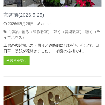
玄関前(2026.5.25)
2026年5月26日
admin
ご案内
,
創る（製作教室）
,
弾く（音楽教室）
,
聴く（ラ
イブハウス）
工房の玄関前ポスト周りと道路側にﾐﾘｵﾝﾍﾞﾙ、ﾍﾟﾁｭﾆｱ、日
日草、朝顔が花開きました。 初夏の様相です。
続きを読む