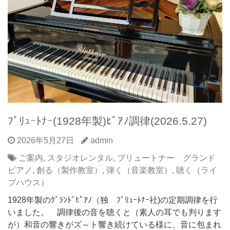
ﾌﾞﾘｭｰﾄﾅｰ(1928年製)ﾋﾟｱﾉ調律(2026.5.27)
2026年5月27日
admin
ご案内
,
スタジオレンタル
,
ブリュートナー グランド
ピアノ
,
創る（製作教室）
,
弾く（音楽教室）
,
聴く（ライ
ブハウス）
1928年製のｸﾞﾗﾝﾄﾞﾋﾟｱﾉ（独 ﾌﾞﾘｭｰﾄﾅｰ社)の定期調律を行
いました。 調律後の音を聴くと（素人の耳でも判ります
が）和音の響きがズ～ト響き続けている様に、音に包まれ