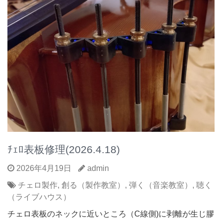
ﾁｪﾛ表板修理(2026.4.18)
2026年4月19日
admin
チェロ製作
,
創る（製作教室）
,
弾く（音楽教室）
,
聴く
（ライブハウス）
チェロ表板のネックに近いところ（C線側)に剥離が生じ膠