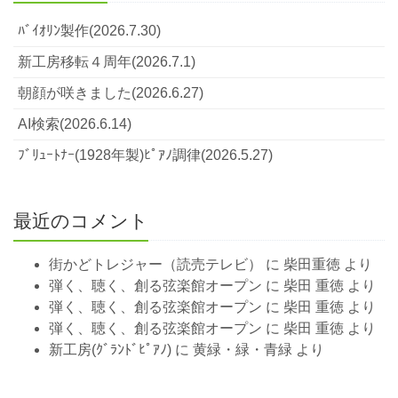
ﾊﾞｲｵﾘﾝ製作(2026.7.30)
新工房移転４周年(2026.7.1)
朝顔が咲きました(2026.6.27)
AI検索(2026.6.14)
ﾌﾞﾘｭｰﾄﾅｰ(1928年製)ﾋﾟｱﾉ調律(2026.5.27)
最近のコメント
街かどトレジャー（読売テレビ）
に
柴田重徳
より
弾く、聴く、創る弦楽館オープン
に
柴田 重徳
より
弾く、聴く、創る弦楽館オープン
に
柴田 重徳
より
弾く、聴く、創る弦楽館オープン
に
柴田 重徳
より
新工房(ｸﾞﾗﾝﾄﾞﾋﾟｱﾉ)
に
黄緑・緑・青緑
より