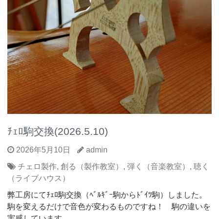
ﾁｪﾛ駒交換(2026.5.10)
2026年5月10日
admin
チェロ製作
,
創る（製作教室）
,
弾く（音楽教室）
,
聴く
（ライブハウス）
弊工房にてﾁｪﾛ駒交換（ﾍﾞﾙｷﾞｰ駒からﾄﾞｲﾂ駒）しました。
駒を変えるだけで音色が変わるものですね！ 駒の違いを
実感しています。