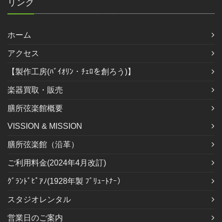
リンク
ホーム
アクセス
【製作工房(ﾊﾞｲｵﾘﾝ・ﾁｪﾛを創ろう)】
楽器買取・販売
膳所弦楽館概要
VISSION & MISSION
膳所弦楽館（沿革）
ご利用料金(2024年4月改訂)
ｸﾞﾗﾝﾄﾞﾋﾟｱﾉ(1928年製 ﾌﾞﾘｭｰﾄﾅｰ）
スタジオレンタル
営業日のご案内