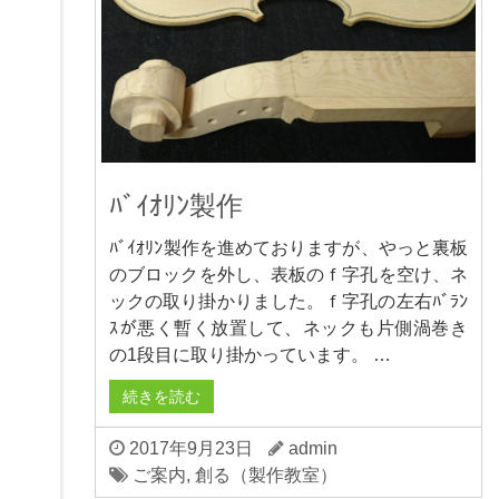
ﾊﾞｲｵﾘﾝ製作
ﾊﾞｲｵﾘﾝ製作を進めておりますが、やっと裏板
のブロックを外し、表板のｆ字孔を空け、ネ
ックの取り掛かりました。ｆ字孔の左右ﾊﾞﾗﾝ
ｽが悪く暫く放置して、ネックも片側渦巻き
の1段目に取り掛かっています。 …
続きを読む
2017年9月23日
admin
ご案内
,
創る（製作教室）