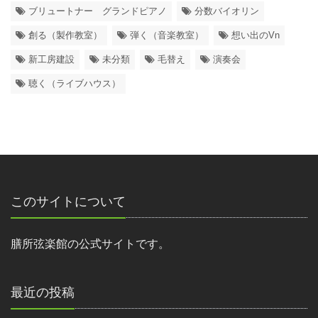
ブリュートナー グランドピアノ
分数バイオリン
創る（製作教室）
弾く（音楽教室）
想い出のVn
新工房建設
未分類
毛替え
演奏会
聴く（ライブハウス）
このサイトについて
膳所弦楽館の公式サイトです。
最近の投稿