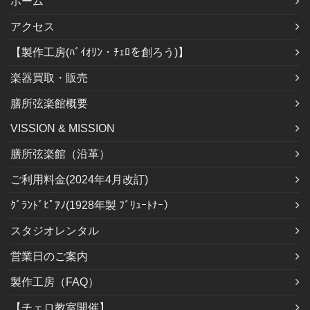
ホーム
アクセス
【製作工房(ﾊﾞｲｵﾘﾝ・ﾁｪﾛを創ろう)】
楽器買取・販売
膳所弦楽館概要
VISSION & MISSION
膳所弦楽館（沿革）
ご利用料金(2024年4月改訂)
ｸﾞﾗﾝﾄﾞﾋﾟｱﾉ(1928年製 ﾌﾞﾘｭｰﾄﾅｰ）
スタジオレンタル
営業日のご案内
製作工房（FAQ）
【チェロ教室開催】