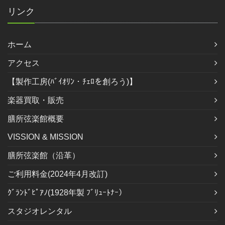
リンク
ホーム
アクセス
【製作工房(ﾊﾞｲｵﾘﾝ・ﾁｪﾛを創ろう)】
楽器買取・販売
膳所弦楽館概要
VISSION & MISSION
膳所弦楽館（沿革）
ご利用料金(2024年4月改訂)
ｸﾞﾗﾝﾄﾞﾋﾟｱﾉ(1928年製 ﾌﾞﾘｭｰﾄﾅｰ）
スタジオレンタル