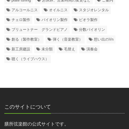
plate tuning
お休み、営業時間の変更など
ご案内
アルコールニス
オイルニス
スタジオレンタル
チェロ製作
バイオリン製作
ビオラ製作
ブリュートナー グランドピアノ
分数バイオリン
創る（製作教室）
弾く（音楽教室）
想い出のVn
新工房建設
未分類
毛替え
演奏会
聴く（ライブハウス）
このサイトについて
膳所弦楽館の公式サイトです。