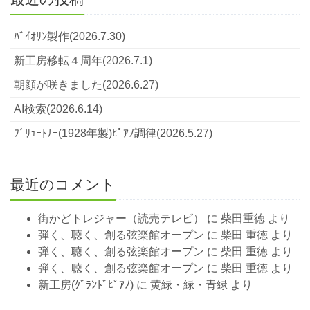
ﾊﾞｲｵﾘﾝ製作(2026.7.30)
新工房移転４周年(2026.7.1)
朝顔が咲きました(2026.6.27)
AI検索(2026.6.14)
ﾌﾞﾘｭｰﾄﾅｰ(1928年製)ﾋﾟｱﾉ調律(2026.5.27)
最近のコメント
街かどトレジャー（読売テレビ）
に
柴田重徳
より
弾く、聴く、創る弦楽館オープン
に
柴田 重徳
より
弾く、聴く、創る弦楽館オープン
に
柴田 重徳
より
弾く、聴く、創る弦楽館オープン
に
柴田 重徳
より
新工房(ｸﾞﾗﾝﾄﾞﾋﾟｱﾉ)
に
黄緑・緑・青緑
より