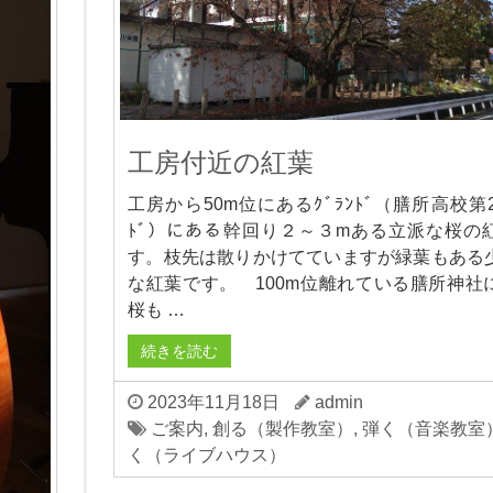
工房付近の紅葉
工房から50m位にあるｸﾞﾗﾝﾄﾞ（膳所高校第2
ﾄﾞ）にある幹回り２～３mある立派な桜の
す。枝先は散りかけてていますが緑葉もある
な紅葉です。 100m位離れている膳所神社
桜も …
続きを読む
2023年11月18日
admin
ご案内
,
創る（製作教室）
,
弾く（音楽教室
く（ライブハウス）