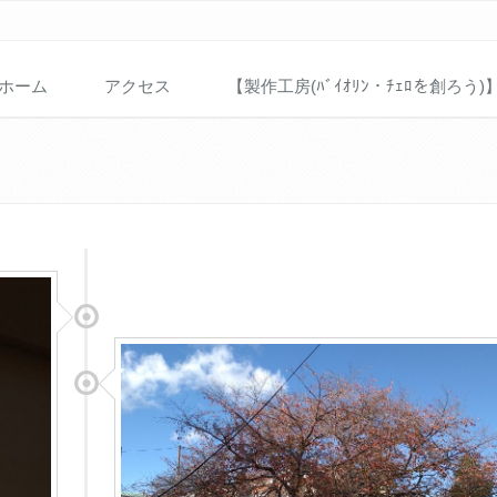
ホーム
アクセス
【製作工房(ﾊﾞｲｵﾘﾝ・ﾁｪﾛを創ろう)