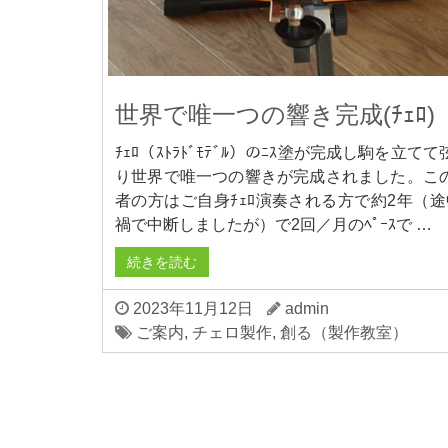
世界で唯一つの響き完成(ﾁｪﾛ)
ﾁｪﾛ（ｽﾄﾗﾄﾞﾓﾃﾞﾙ）のﾆｽ塗が完成し駒を立て
り世界で唯一つの響きが完成されました。こ
者の方はご自身ﾁｪﾛ演奏される方で約2年（途中
禍で中断しましたが）で2回／月のﾍﾟｰｽで …
続きを読む
2023年11月12日
admin
ご案内
,
チェロ製作
,
創る（製作教室）