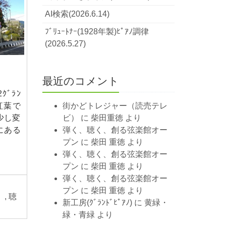
AI検索(2026.6.14)
ﾌﾞﾘｭｰﾄﾅｰ(1928年製)ﾋﾟｱﾉ調律
(2026.5.27)
最近のコメント
ｸﾞﾗﾝ
紅葉で
街かどトレジャー（読売テレ
少し変
ビ）
に
柴田重徳
より
にある
弾く、聴く、創る弦楽館オー
プン
に
柴田 重徳
より
弾く、聴く、創る弦楽館オー
プン
に
柴田 重徳
より
弾く、聴く、創る弦楽館オー
プン
に
柴田 重徳
より
）
,
聴
新工房(ｸﾞﾗﾝﾄﾞﾋﾟｱﾉ)
に
黄緑・
緑・青緑
より