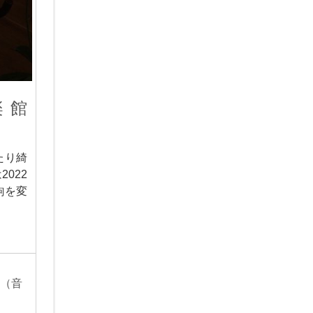
楽館
たり綺
022
駒を変
（音