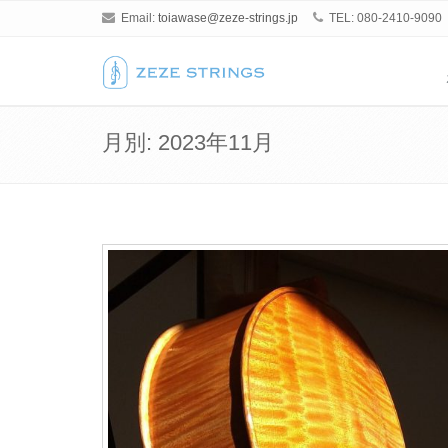
Email:
toiawase@zeze-strings.jp
TEL: 080-2410-9090
月別: 2023年11月