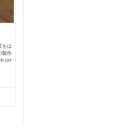
て弦をは
の製作
ｺﾛﾅ