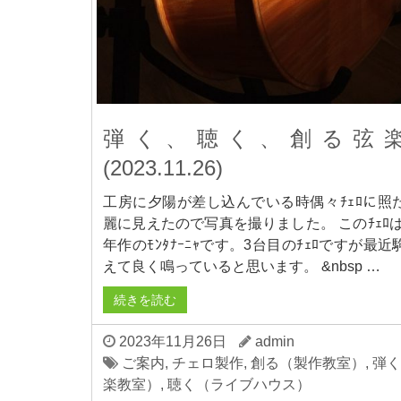
弾く、聴く、創る弦
(2023.11.26)
工房に夕陽が差し込んでいる時偶々ﾁｪﾛに照
麗に見えたので写真を撮りました。 このﾁｪﾛは2
年作のﾓﾝﾀﾅｰﾆｬです。3台目のﾁｪﾛですが最近
えて良く鳴っていると思います。 &nbsp …
続きを読む
2023年11月26日
admin
ご案内
,
チェロ製作
,
創る（製作教室）
,
弾く
楽教室）
,
聴く（ライブハウス）