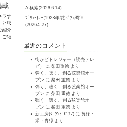
掲載
AI検索(2026.6.14)
キラす
ﾌﾞﾘｭｰﾄﾅｰ(1928年製)ﾋﾟｱﾉ調律
」と弦
(2026.5.27)
ご紹介
、ご紹
最近のコメント
街かどトレジャー（読売テレ
ビ）
に
柴田重徳
より
弾く、聴く、創る弦楽館オー
プン
に
柴田 重徳
より
弾く、聴く、創る弦楽館オー
プン
に
柴田 重徳
より
弾く、聴く、創る弦楽館オー
プン
に
柴田 重徳
より
新工房(ｸﾞﾗﾝﾄﾞﾋﾟｱﾉ)
に
黄緑・
緑・青緑
より