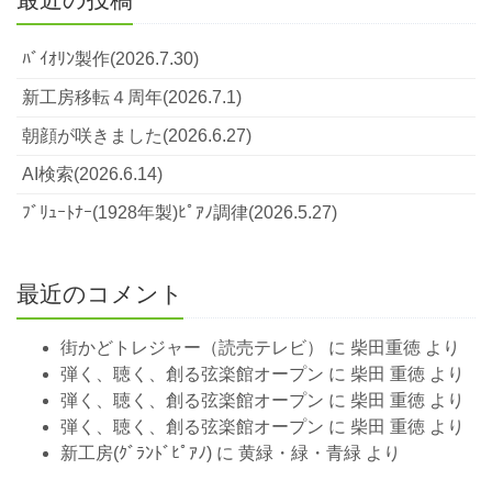
ﾊﾞｲｵﾘﾝ製作(2026.7.30)
新工房移転４周年(2026.7.1)
朝顔が咲きました(2026.6.27)
AI検索(2026.6.14)
ﾌﾞﾘｭｰﾄﾅｰ(1928年製)ﾋﾟｱﾉ調律(2026.5.27)
最近のコメント
街かどトレジャー（読売テレビ）
に
柴田重徳
より
弾く、聴く、創る弦楽館オープン
に
柴田 重徳
より
弾く、聴く、創る弦楽館オープン
に
柴田 重徳
より
弾く、聴く、創る弦楽館オープン
に
柴田 重徳
より
新工房(ｸﾞﾗﾝﾄﾞﾋﾟｱﾉ)
に
黄緑・緑・青緑
より