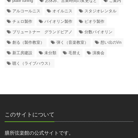
plate tuning
お休み、営業時間の変更など
ご案内
アルコールニス
オイルニス
スタジオレンタル
チェロ製作
バイオリン製作
ビオラ製作
ブリュートナー グランドピアノ
分数バイオリン
創る（製作教室）
弾く（音楽教室）
想い出のVn
新工房建設
未分類
毛替え
演奏会
聴く（ライブハウス）
このサイトについて
膳所弦楽館の公式サイトです。