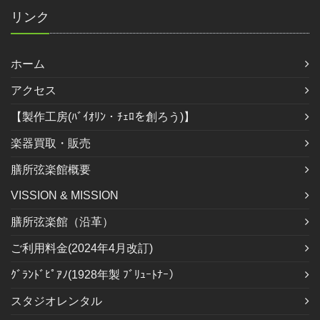
リンク
ホーム
アクセス
【製作工房(ﾊﾞｲｵﾘﾝ・ﾁｪﾛを創ろう)】
楽器買取・販売
膳所弦楽館概要
VISSION & MISSION
膳所弦楽館（沿革）
ご利用料金(2024年4月改訂)
ｸﾞﾗﾝﾄﾞﾋﾟｱﾉ(1928年製 ﾌﾞﾘｭｰﾄﾅｰ）
スタジオレンタル