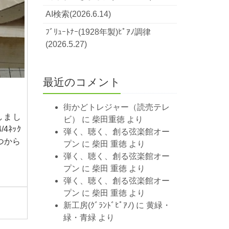
AI検索(2026.6.14)
ﾌﾞﾘｭｰﾄﾅｰ(1928年製)ﾋﾟｱﾉ調律
(2026.5.27)
最近のコメント
街かどトレジャー（読売テレ
出しまし
ビ）
に
柴田重徳
より
4ﾈｯｸ
弾く、聴く、創る弦楽館オー
つから
プン
に
柴田 重徳
より
弾く、聴く、創る弦楽館オー
プン
に
柴田 重徳
より
弾く、聴く、創る弦楽館オー
プン
に
柴田 重徳
より
新工房(ｸﾞﾗﾝﾄﾞﾋﾟｱﾉ)
に
黄緑・
緑・青緑
より