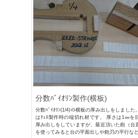
分数ﾊﾞｲｵﾘﾝ製作(横板)
分数ﾊﾞｲｵﾘﾝ(1/4)の横板の厚み出しをしまし
はﾁｪﾛ製作時の端切れ材です。 厚さは1㎜を
厚み出しをしていますが、最近頂いた鉋（台
を使ってみると台の平面出しや鉋刃の平行などｽ