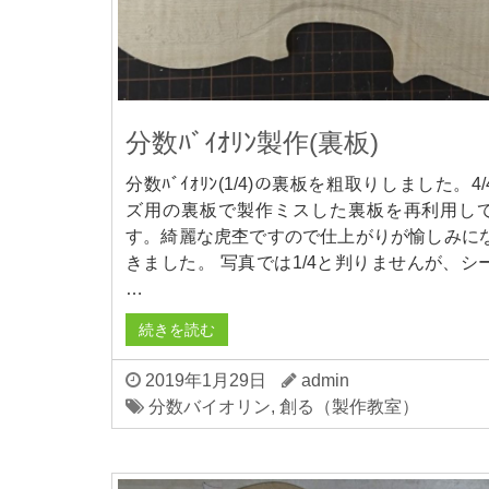
分数ﾊﾞｲｵﾘﾝ製作(裏板)
分数ﾊﾞｲｵﾘﾝ(1/4)の裏板を粗取りしました。4
ズ用の裏板で製作ミスした裏板を再利用し
す。綺麗な虎杢ですので仕上がりが愉しみに
きました。 写真では1/4と判りませんが、シ
…
続きを読む
2019年1月29日
admin
分数バイオリン
,
創る（製作教室）