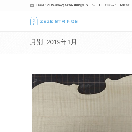
Email:
toiawase@zeze-strings.jp
TEL: 080-2410-9090
月別: 2019年1月