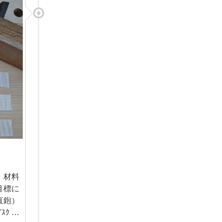
た。材料
目標に
直鉋）
ｸ …