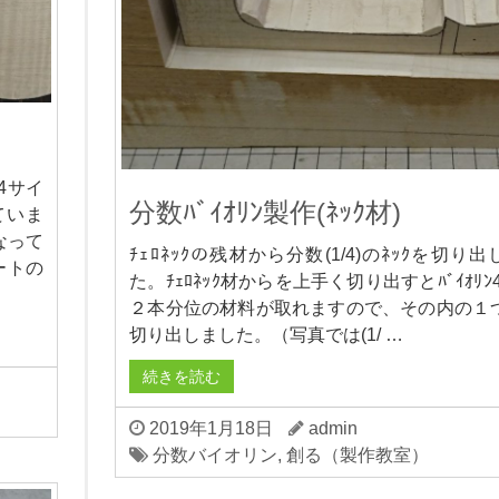
/4サイ
分数ﾊﾞｲｵﾘﾝ製作(ﾈｯｸ材)
ていま
なって
ﾁｪﾛﾈｯｸの残材から分数(1/4)のﾈｯｸを切り
ートの
た。ﾁｪﾛﾈｯｸ材からを上手く切り出すとﾊﾞｲｵﾘﾝ4/
２本分位の材料が取れますので、その内の１
切り出しました。（写真では(1/ …
続きを読む
2019年1月18日
admin
分数バイオリン
,
創る（製作教室）