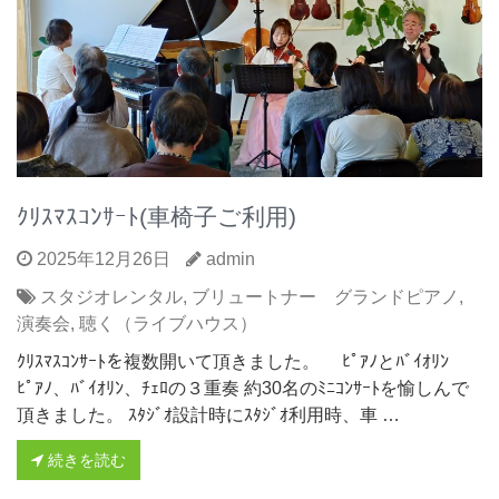
ｸﾘｽﾏｽｺﾝｻｰﾄ(車椅子ご利用)
2025年12月26日
admin
スタジオレンタル
,
ブリュートナー グランドピアノ
,
演奏会
,
聴く（ライブハウス）
ｸﾘｽﾏｽｺﾝｻｰﾄを複数開いて頂きました。 ﾋﾟｱﾉとﾊﾞｲｵﾘﾝ
ﾋﾟｱﾉ、ﾊﾞｲｵﾘﾝ、ﾁｪﾛの３重奏 約30名のﾐﾆｺﾝｻｰﾄを愉しんで
頂きました。 ｽﾀｼﾞｵ設計時にｽﾀｼﾞｵ利用時、車 …
続きを読む