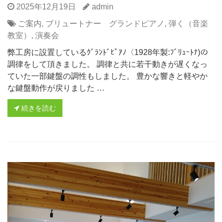
2025年12月19日
admin
ご案内
,
ブリュートナー グランドピアノ
,
弾く（音楽
教室）
,
演奏会
弊工房に設置しているｸﾞﾗﾝﾄﾞﾋﾟｱﾉ〈1928年製:ﾌﾞﾘｭｰﾄﾅ)の
調律をして頂きました。 調律と共に若干動きが遅くなっ
ていた一部鍵盤の調性もしました。 豊かな響きと軽やか
な鍵盤動作が戻りました …
続きを読む