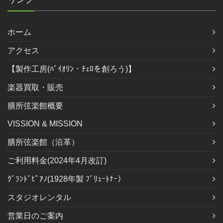
ホーム
アクセス
【製作工房(ﾊﾞｲｵﾘﾝ・ﾁｪﾛを創ろう)】
楽器買取・販売
膳所弦楽館概要
VISSION & MISSION
膳所弦楽館（沿革）
ご利用料金(2024年4月改訂)
ｸﾞﾗﾝﾄﾞﾋﾟｱﾉ(1928年製 ﾌﾞﾘｭｰﾄﾅｰ）
スタジオレンタル
営業日のご案内