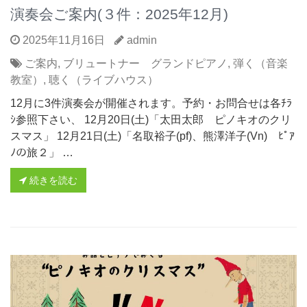
演奏会ご案内(３件：2025年12月)
2025年11月16日
admin
ご案内
,
ブリュートナー グランドピアノ
,
弾く（音楽
教室）
,
聴く（ライブハウス）
12月に3件演奏会が開催されます。予約・お問合せは各ﾁﾗ
ｼ参照下さい、 12月20日(土)「太田太郎 ピノキオのクリ
スマス」 12月21日(土)「名取裕子(pf)、熊澤洋子(Vn) ﾋﾟｱ
ﾉの旅２」 …
続きを読む