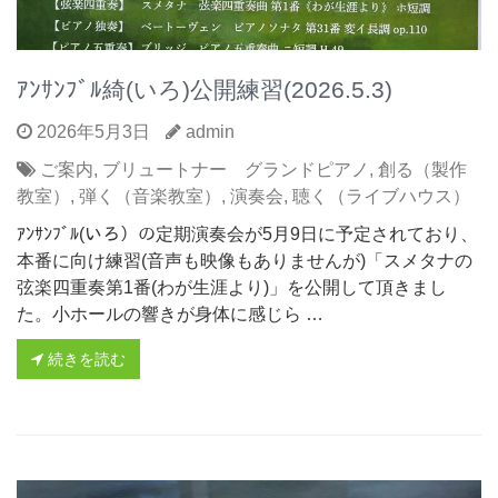
ｱﾝｻﾝﾌﾞﾙ綺(いろ)公開練習(2026.5.3)
2026年5月3日
admin
ご案内
,
ブリュートナー グランドピアノ
,
創る（製作
教室）
,
弾く（音楽教室）
,
演奏会
,
聴く（ライブハウス）
ｱﾝｻﾝﾌﾞﾙ(いろ）の定期演奏会が5月9日に予定されており、
本番に向け練習(音声も映像もありませんが)「スメタナの
弦楽四重奏第1番(わが生涯より)」を公開して頂きまし
た。小ホールの響きが身体に感じら …
続きを読む