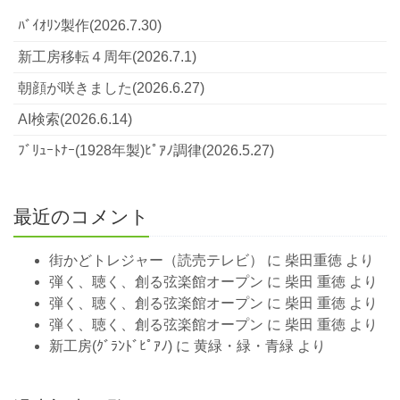
ﾊﾞｲｵﾘﾝ製作(2026.7.30)
新工房移転４周年(2026.7.1)
朝顔が咲きました(2026.6.27)
AI検索(2026.6.14)
ﾌﾞﾘｭｰﾄﾅｰ(1928年製)ﾋﾟｱﾉ調律(2026.5.27)
最近のコメント
街かどトレジャー（読売テレビ）
に
柴田重徳
より
弾く、聴く、創る弦楽館オープン
に
柴田 重徳
より
弾く、聴く、創る弦楽館オープン
に
柴田 重徳
より
弾く、聴く、創る弦楽館オープン
に
柴田 重徳
より
新工房(ｸﾞﾗﾝﾄﾞﾋﾟｱﾉ)
に
黄緑・緑・青緑
より