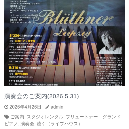
演奏会のご案内(2026.5.31)
2026年4月26日
admin
ご案内
,
スタジオレンタル
,
ブリュートナー グランド
ピアノ
,
演奏会
,
聴く（ライブハウス）