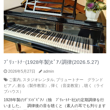
ﾌﾞﾘｭｰﾄﾅｰ(1928年製)ﾋﾟｱﾉ調律(2026.5.27)
2026年5月27日
admin
ご案内
,
スタジオレンタル
,
ブリュートナー グランド
ピアノ
,
創る（製作教室）
,
弾く（音楽教室）
,
聴く（ライ
ブハウス）
1928年製のｸﾞﾗﾝﾄﾞﾋﾟｱﾉ（独 ﾌﾞﾘｭｰﾄﾅｰ社)の定期調律を行
いました。 調律後の音を聴くと（素人の耳でも判ります