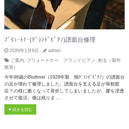
ﾌﾞﾘｭｰﾄﾅｰ(ｸﾞﾗﾝﾄﾞﾋﾟｱﾉ)譜面台修理
2026年1月9日
admin
ご案内
,
ブリュートナー グランドピアノ
,
創る（製作
教室）
今年98歳のBluthner（1928年製 独ｸﾞﾗﾝﾄﾞﾋﾟｱﾉ）の譜面台
の足が壊れて修理しました。譜面台を支える足が骨粗鬆
症？の様に脆くなって骨折してしまいましたが、膠を浸透
させて復活。傷は残りま …
続きを読む