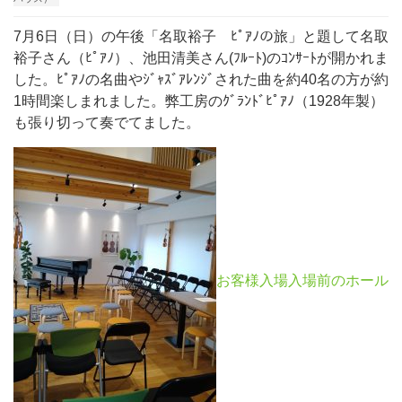
7月6日（日）の午後「名取裕子 ﾋﾟｱﾉの旅」と題して名取
裕子さん（ﾋﾟｱﾉ）、池田清美さん(ﾌﾙｰﾄ)のｺﾝｻｰﾄが開かれま
した。ﾋﾟｱﾉの名曲やｼﾞｬｽﾞｱﾚﾝｼﾞされた曲を約40名の方が約
1時間楽しまれました。弊工房のｸﾞﾗﾝﾄﾞﾋﾟｱﾉ（1928年製）
も張り切って奏でてました。
お客様入場入場前のホール