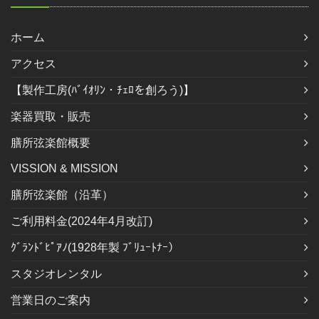
ホーム
アクセス
【製作工房(ﾊﾞｲｵﾘﾝ・ﾁｪﾛを創ろう)】
楽器買取・販売
膳所弦楽館概要
VISSION & MISSION
膳所弦楽館（沿革）
ご利用料金(2024年4月改訂)
ｸﾞﾗﾝﾄﾞﾋﾟｱﾉ(1928年製 ﾌﾞﾘｭｰﾄﾅｰ）
スタジオレンタル
営業日のご案内