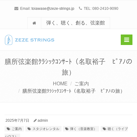
Email:
toiawase@zeze-strings.jp
TEL: 080-2410-9090
弾く、聴く、創る、弦楽館
Toggl
navig
膳所弦楽館ｸﾗｼｯｸｺﾝｻｰﾄ（名取裕子 ﾋﾟｱﾉの
旅）
HOME
ご案内
膳所弦楽館ｸﾗｼｯｸｺﾝｻｰﾄ（名取裕子 ﾋﾟｱﾉの旅）
2025年7月7日
admin
ご案内
スタジオレンタル
弾く（音楽教室）
聴く（ライブ
ハウス）