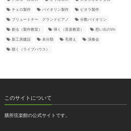
チェロ製作
バイオリン製作
ビオラ製作
ブリュートナー グランドピアノ
分数バイオリン
創る（製作教室）
弾く（音楽教室）
想い出のVn
新工房建設
未分類
毛替え
演奏会
聴く（ライブハウス）
このサイトについて
膳所弦楽館の公式サイトです。