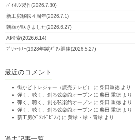
ﾊﾞｲｵﾘﾝ製作(2026.7.30)
新工房移転４周年(2026.7.1)
朝顔が咲きました(2026.6.27)
AI検索(2026.6.14)
ﾌﾞﾘｭｰﾄﾅｰ(1928年製)ﾋﾟｱﾉ調律(2026.5.27)
最近のコメント
街かどトレジャー（読売テレビ）
に
柴田重徳
より
弾く、聴く、創る弦楽館オープン
に
柴田 重徳
より
弾く、聴く、創る弦楽館オープン
に
柴田 重徳
より
弾く、聴く、創る弦楽館オープン
に
柴田 重徳
より
新工房(ｸﾞﾗﾝﾄﾞﾋﾟｱﾉ)
に
黄緑・緑・青緑
より
過去記事一覧