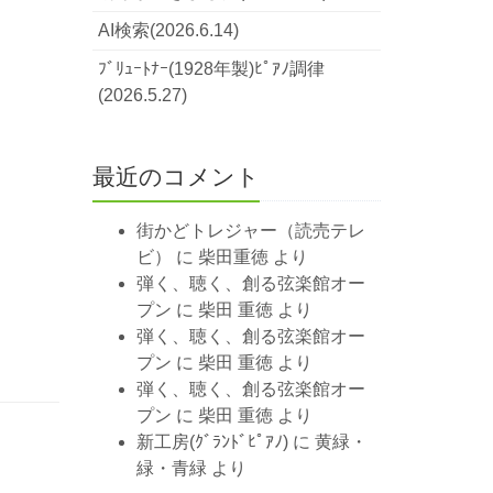
AI検索(2026.6.14)
ﾌﾞﾘｭｰﾄﾅｰ(1928年製)ﾋﾟｱﾉ調律
(2026.5.27)
最近のコメント
街かどトレジャー（読売テレ
ビ）
に
柴田重徳
より
弾く、聴く、創る弦楽館オー
プン
に
柴田 重徳
より
弾く、聴く、創る弦楽館オー
プン
に
柴田 重徳
より
弾く、聴く、創る弦楽館オー
プン
に
柴田 重徳
より
新工房(ｸﾞﾗﾝﾄﾞﾋﾟｱﾉ)
に
黄緑・
緑・青緑
より