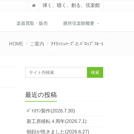
弾く、聴く、創る、弦楽館
】
楽器買取・販売
膳所弦楽館概要
HOME
ご案内
ｱｲﾘｯｼｭﾊｰﾌﾟとﾊﾞﾛｯﾌﾟﾌﾙｰﾄ
最近の投稿
ﾊﾞｲｵﾘﾝ製作(2026.7.30)
新工房移転４周年(2026.7.1)
朝顔が咲きました(2026.6.27)