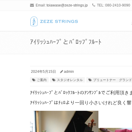
Email:
toiawase@zeze-strings.jp
TEL: 080-2410-9090
ｱｲﾘｯｼｭﾊｰﾌﾟとﾊﾞﾛｯﾌﾟﾌﾙｰﾄ
2024年5月15日
admin
ご案内
スタジオレンタル
ブリュートナー グランド
ｱｲﾘｯｼｭﾊｰﾌﾟとﾊﾞﾛｯｸﾌﾙｰﾄのｱﾝｻﾝﾌﾞﾙでご利用
ｱｲﾘｯｼｭﾊｰﾌﾟはﾁｪﾛより一回り小さいけれど良く