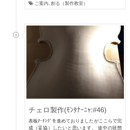
ご案内
,
創る（製作教室）
チェロ製作(ﾓﾝﾀﾅｰﾆｬ:#46)
表板ｱｰﾁﾝｸﾞを進めておりましたがここらで完
成（妥協）したいと思います。 途中の状態