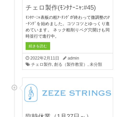
チェロ製作(ﾓﾝﾀﾅｰﾆｬ:#45)
ﾓﾝﾀﾅｰﾆｬ表板の粗ｱｰﾁﾝｸﾞが終わって微調整のｱ
ｰﾁﾝｸﾞを始めました。コツコツとゆっくり進
めています。 ネック粗削りペグ穴開けも同
時並行で進行中。
続きを読む
2022年2月11日
admin
チェロ製作
,
創る（製作教室）
,
未分類
臨時休業（1月27日～）