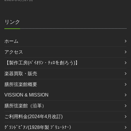
リンク
ホーム
アクセス
【製作工房(ﾊﾞｲｵﾘﾝ・ﾁｪﾛを創ろう)】
楽器買取・販売
膳所弦楽館概要
VISSION & MISSION
膳所弦楽館（沿革）
ご利用料金(2024年4月改訂)
ｸﾞﾗﾝﾄﾞﾋﾟｱﾉ(1928年製 ﾌﾞﾘｭｰﾄﾅｰ）