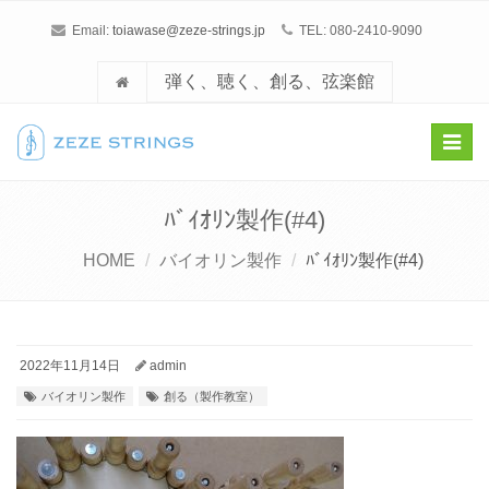
Email:
toiawase@zeze-strings.jp
TEL: 080-2410-9090
弾く、聴く、創る、弦楽館
Toggl
navig
ﾊﾞｲｵﾘﾝ製作(#4)
HOME
バイオリン製作
ﾊﾞｲｵﾘﾝ製作(#4)
2022年11月14日
admin
バイオリン製作
創る（製作教室）